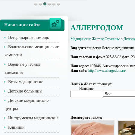
Навигация сайта
АЛЛЕРГОДОМ
Ветеринарная помощь
Медицинские Желтые Страницы
>
Детски
Водительские медицинские
Вид деятельности:
Детские медицинские
комиссии
Наш телефон и факс:
325-63-02 факс. 23
Военные учебные
Наш адрес:
197046, Александровский парк
Наш сайт:
http://www.allergodom.ru/
заведения
Вузы медицинские
Поиск в Желтых страницах
Название:
Детские больницы
Детские медицинские
центры
Посмотрите также:
Инструменты медицинские
Клиники