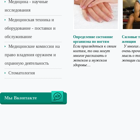
Медицина - научные
исследования
Медицинская техника и
оборудование - поставки и
обслуживание
Определение состояние
Силовые т
организма по ногтям
женщин
Медицинские комиссии на
Если приглядеться к своим
У многих л
ногтям, то они могут
очень проч
право владения оружием и
многое рассказать о
мысль о то
женском и мужском
женщин сил
охранную деятельность
здоровье....
Стоматология
Мы Вконтакте