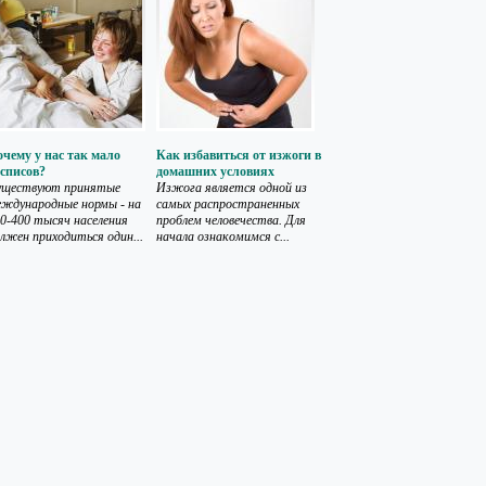
чему у нас так мало
Как избавиться от изжоги в
списов?
домашних условиях
уществуют принятые
Изжога является одной из
ждународные нормы - на
самых распространенных
0-400 тысяч населения
проблем человечества. Для
лжен приходиться один...
начала ознакомимся с...