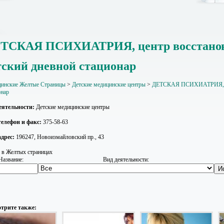
ТСКАЯ ПСИХИАТРИЯ, центр восстанови
тский дневной стационар
инские Желтые Страницы
>
Детские медицинские центры
>
ДЕТСКАЯ ПСИХИАТРИЯ, цент
онар
еятельности:
Детские медицинские центры
елефон и факс:
375-58-63
дрес:
196247, Новоизмайловский пр., 43
 в Желтых страницах
Название:
Вид деятельности:
трите также: