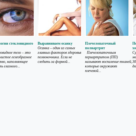
огии стекловидного
Выравниваем осанку
Плечелопаточный
По
Осанка – один из самых
полиартрит
хо
овидное тело – это
главных факторов здоровья
Плечелопаточным
С
нистое гелеобразное
позвоночника. Если не
периартритом (ПП)
ме
тво, наполняющее
следить за формой...
называют воспаление тканей,
30
ь глазного...
которые окружают
до
плечевой...