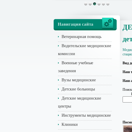
Навигация сайта
ДЕ
Ветеринарная помощь
де
Водительские медицинские
Медиц
комиссии
стаци
Военные учебные
Вид д
заведения
Наш т
Вузы медицинские
Наш а
Детские больницы
Поиск
Детские медицинские
центры
Инструменты медицинские
Посмо
Клиники