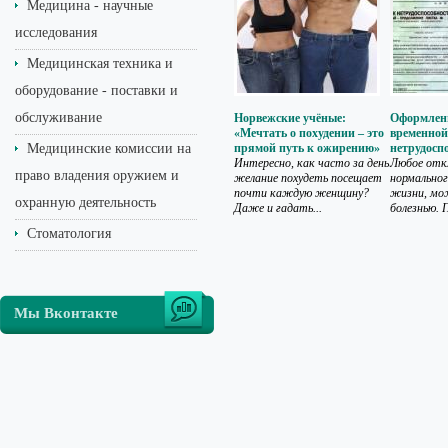
Медицина - научные
исследования
Медицинская техника и
оборудование - поставки и
обслуживание
Норвежские учёные:
Оформлени
«Мечтать о похудении – это
временной
Медицинские комиссии на
прямой путь к ожирению»
нетрудосп
Интересно, как часто за день
Любое отк
право владения оружием и
желание похудеть посещает
нормальног
почти каждую женщину?
жизни, мо
охранную деятельность
Даже и гадать...
болезнью. П
Стоматология
Мы Вконтакте