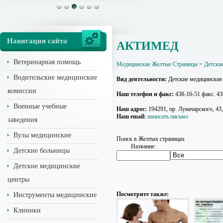
Навигация сайта
АКТИМЕД
Ветеринарная помощь
Медицинские Желтые Страницы
>
Детски
Водительские медицинские
Вид деятельности:
Детские медицинские
комиссии
Наш телефон и факс:
438-16-51 факс. 43
Военные учебные
Наш адрес:
194291, пр. Луначарского, 43,
Наш email:
написать письмо
заведения
Вузы медицинские
Поиск в Желтых страницах
Название:
Детские больницы
Детские медицинские
центры
Посмотрите также:
Инструменты медицинские
Клиники