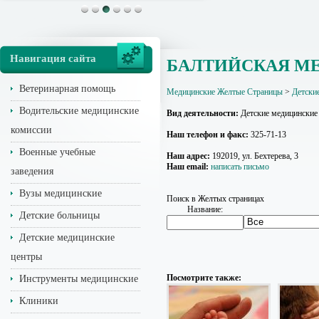
Навигация сайта
БАЛТИЙСКАЯ М
Ветеринарная помощь
Медицинские Желтые Страницы
>
Детски
Водительские медицинские
Вид деятельности:
Детские медицинские
комиссии
Наш телефон и факс:
325-71-13
Военные учебные
Наш адрес:
192019, ул. Бехтерева, 3
Наш email:
написать письмо
заведения
Вузы медицинские
Поиск в Желтых страницах
Название:
Детские больницы
Детские медицинские
центры
Посмотрите также:
Инструменты медицинские
Клиники