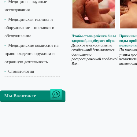
Медицина - научные
исследования
Медицинская техника и
оборудование - поставки и
обслуживание
Чтобы стопа ребенка была
Причины 
здоровой, подберите обувь
виды проб
Медицинские комиссии на
Детское плоскостопие на
позвоноч
сегодняшний день является
По мнению
право владения оружием и
достаточно
ученых пр
распространенной проблемой.
человечест
охранную деятельность
Все...
позвоночник
Стоматология
Мы Вконтакте