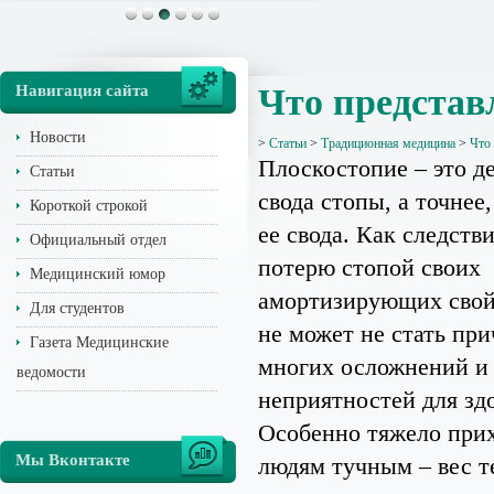
Навигация сайта
Что представ
Новости
>
Статьи
>
Традиционная медицина
>
Что 
Плоскостопие – это д
Статьи
свода стопы, а точнее
Короткой строкой
ее свода. Как следств
Официальный отдел
потерю стопой своих
Медицинский юмор
амортизирующих свойс
Для студентов
не может не стать пр
Газета Медицинские
многих осложнений и
ведомости
неприятностей для зд
Особенно тяжело при
Мы Вконтакте
людям тучным – вес те