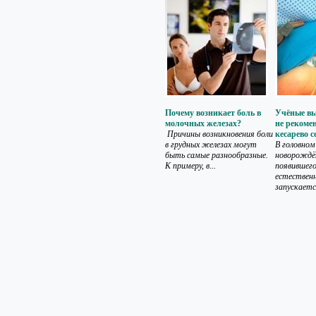
Почему возникает боль в
Учёные вы
молочных железах?
не рекоме
Причины возникновения боли
кесарево с
в грудных железах могут
В головном
быть самые разнообразные.
новорождё
К примеру, в...
появившего
естествен
запускается