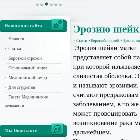
Навигация сайта
Эрозию шейки
Новости
>
Статьи
>
Короткой строкой
>
Эрозию ше
Эрозия шейки матки
Статьи
представляет собой п
Короткой строкой
при которой изъязвляе
Официальный отдел
слизистая оболочка. Э
Медицинский юмор
и называют эрозиями.
Для студентов
считают предраковым
Газета Медицинские
заболеванием, в то же
ведомости
может провоцировать
возникновение рака м
Мы Вконтакте
дальнейшем.