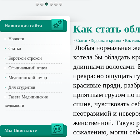
Навигация сайта
Как стать об
Новости
>
Статьи
>
Здоровье и красота
>
Как стат
Любая нормальная ж
Статьи
хотела бы обладать к
Короткой строкой
длинными волосами. 
Официальный отдел
прекрасно ощущать г
Медицинский юмор
красивые пряди, разб
Для студентов
приятным грузом по п
Газета Медицинские
спине, чувствовать се
ведомости
неотразимой и неверо
женственной. Такую р
Мы Вконтакте
сожалению, могли себ