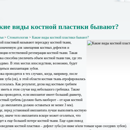
кие виды костной пластики бывают?
тьи
>
Стоматология
>
Какие виды костной пластики бывают?
ой пластикой называют пересадку костной ткани,
азначенную для замещения костных дефектов и
ляции естественной регенерации костной ткани. Такая
ка способна увеличить объем костной ткани там, где это
одимо. В этих местах впоследствии, возможно, будет
диться имплантация зубов.
ка проводится в тех случаях, когда, например, после
ия зуба (ов), в этой области костная ткань атрофировалась
ссосалась. Как результат, десна над костным гребнем
 иметь в этом случае вид небольшого гребешка. Также
ика проводится, если имплантат имеет больший диаметр,
остный гребень (должно быть наоборот – от края костной
 до имплантата должно оставаться не менее 3 мм).
е, перед установкой имплантата лучше выполнять костную
ку, иначе тело имплантата вскоре может оголиться, что
дет к еще большей потере костной ткани. Еще один повод
оведения костной пластики – дефект зуба (он ниже и/или тоньше края соседних зубов).