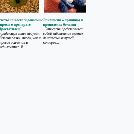
веты на часто задаваемые
Эпилепсия – причины и
просы о препарате
проявление болезни
Простатилен"
Эпилепсия представляет
традающих этим недугом,
собой заболевание верхних
йствительно, много, как и
дыхательных путей,
просов о лечении и
которое...
офилактике. В...