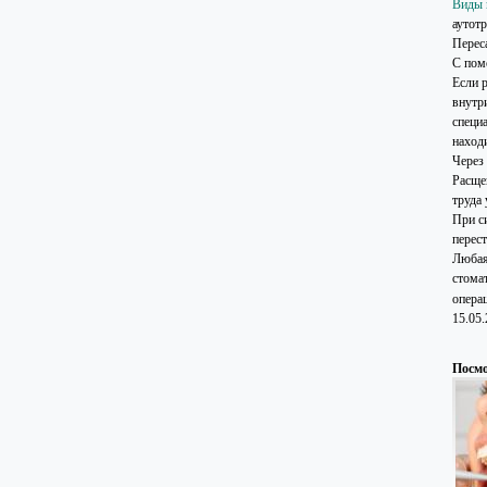
Виды 
аутотр
Переса
С пом
Если 
внутр
специ
наход
Через
Расщеп
труда 
При с
перес
Любая
стома
опера
15.05
Посмо