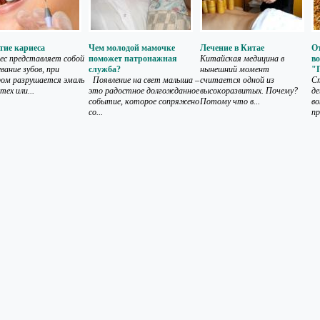
тие кариеса
Чем молодой мамочке
Лечение в Китае
От
с представляет собой
поможет патронажная
Китайская медицина в
во
вание зубов, при
служба?
нынешний момент
"
ом разрушается эмаль
Появление на свет малыша –
считается одной из
С
 тех или...
это радостное долгожданное
высокоразвитых. Почему?
де
событие, которое сопряжено
Потому что в...
во
со...
пр