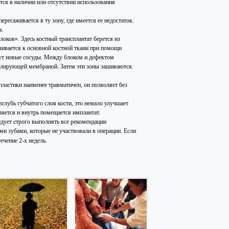
тся в наличии или отсутствии использования
ересаживается в ту зону, где имеется ее недостаток.
я.
оков». Здесь костный трансплантат берется из
чивается к основной костной ткани при помощи
тут новые сосуды. Между блоком и дефектом
золирующей мембраной. Затем эти зоны зашиваются.
 пластики наименее травматичен, он позволяет без
глубь губчатого слоя кости, это немало улучшает
яется и внутрь помещается имплантат.
едует строго выполнять все рекомендации
ми зубами, которые не участвовали в операции. Если
ечение 2-х недель.