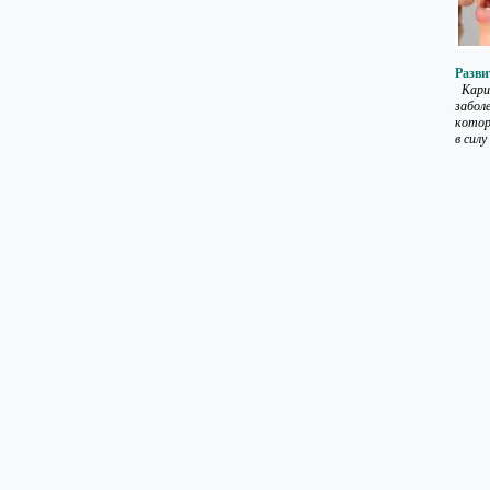
Разви
Карие
заболе
котор
в силу