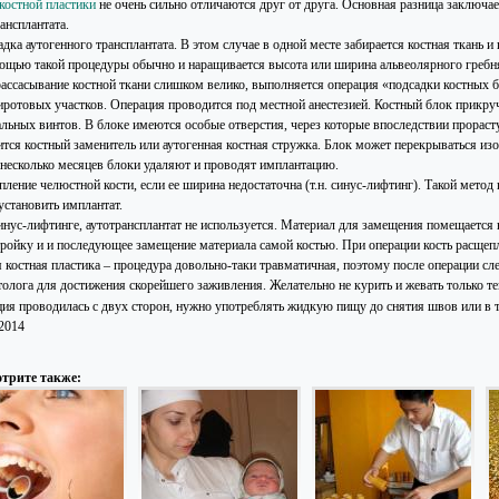
костной пластики
не очень сильно отличаются друг от друга. Основная разница заключае
ансплантата.
дка аутогенного трансплантата. В этом случае в одной месте забирается костная ткань и п
ощью такой процедуры обычно и наращивается высота или ширина альвеолярного гребн
рассасывание костной ткани слишком велико, выполняется операция «подсадки костных бл
иротовых участков. Операция проводится под местной анестезией. Костный блок прикру
альных винтов. В блоке имеются особые отверстия, через которые впоследствии прорас
ится костный заменитель или аутогенная костная стружка. Блок может перекрываться и
 несколько месяцев блоки удаляют и проводят имплантацию.
ление челюстной кости, если ее ширина недостаточна (т.н. синус-лифтинг). Такой метод
установить имплантат.
инус-лифтинге, аутотрансплантат не используется. Материал для замещения помещается в
тройку и и последующее замещение материала самой костью. При операции кость расщепл
 костная пластика – процедура довольно-таки травматичная, поэтому после операции сл
толога для достижения скорейшего заживления. Желательно не курить и жевать только те
ция проводилась с двух сторон, нужно употреблять жидкую пищу до снятия швов или в т
.2014
трите также: