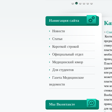
Навигация сайта
Ка
Новости
>
Ста
Костн
Статьи
предн
стиму
Короткой строкой
пласти
Официальный отдел
необх
прово
Медицинский юмор
Пласти
удален
Для студентов
или ра
может
Газета Медицинские
пласт
ведомости
чем к
стенки
Вообщ
пласти
Мы Вконтакте
приве
для пр