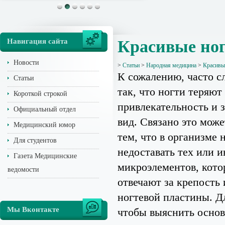
Навигация сайта
Красивые ног
Новости
>
Статьи
>
Народная медицина
>
Красивы
К сожалению, часто с
Статьи
так, что ногти теряют
Короткой строкой
привлекательность и 
Официальный отдел
вид. Связано это може
Медицинский юмор
тем, что в организме 
Для студентов
недоставать тех или 
Газета Медицинские
микроэлементов, кото
ведомости
отвечают за крепость 
ногтевой пластины. Дл
Мы Вконтакте
чтобы выяснить осно