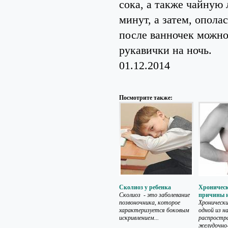
сока, а также чайную
минут, а затем, опол
после ванночек можно
рукавички на ночь.
01.12.2014
Посмотрите также:
Сколиоз у ребенка
Хроническ
Cколиоз - это заболевание
причины 
позвоночника, которое
Хронически
характеризуется боковым
одной из н
искривлением...
распростра
желудочно-