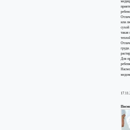
медиц
прият
ребен
Отлич
или лю
сухой 
такая 
тепло
Отлич
груди.
расти
Для п
ребенк
Насмо
медом
17.11
Посмо