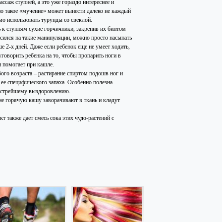
ссаж ступней, а это уже гораздо интереснее и
но такое «мучение» может вынести далеко не каждый
мо использовать турунды со свеклой.
 к ступням сухие горчичники, закрепив их бинтом
асился на такие манипуляции, можно просто насыпать
е 2-х дней. Даже если ребенок еще не умеет ходить,
уговорить ребенка на то, чтобы пропарить ноги в
и помогает при кашле.
ого возраста – растирание спиртом подошв ног и
а ее специфического запаха. Особенно полезна
 быстрейшему выздоровлению.
не горячую кашу заворачивают в ткань и кладут
 также дает смесь сока этих чудо-растений с