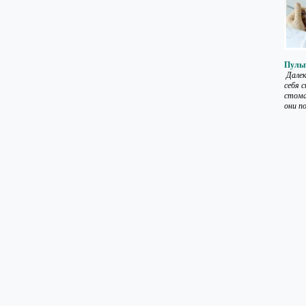
Пульп
Далек
себя 
стома
они п