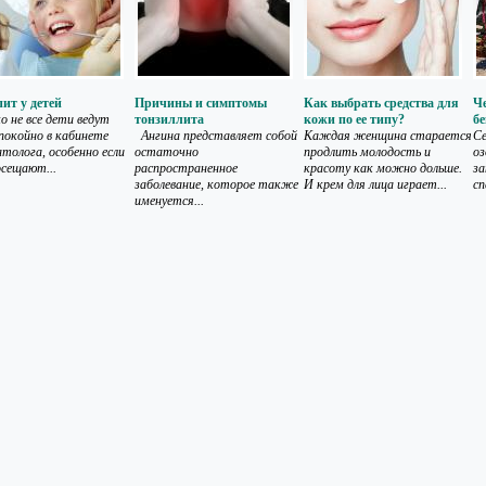
ит у детей
Причины и симптомы
Как выбрать средства для
Че
о не все дети ведут
тонзиллита
кожи по ее типу?
бе
спокойно в кабинете
Ангина представляет собой
Каждая женщина старается
Се
толога, особенно если
остаточно
продлить молодость и
оз
осещают...
распространенное
красоту как можно дольше.
за
заболевание, которое также
И крем для лица играет...
сп
именуется...