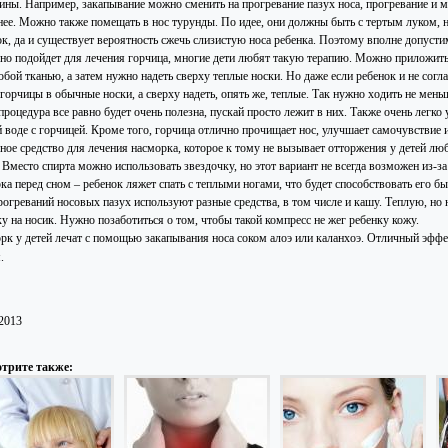
ины. Например, закапывание можно сменить на прогревание пазух носа, прогревание и ма
нее. Можно также помещать в нос турунды. По идее, они должны быть с тертым луком, 
ок, да и существует вероятность сжечь слизистую носа ребенка. Поэтому вполне допусти
но подойдет для лечения горчица, многие дети любят такую терапию. Можно приложить
бой тканью, а затем нужно надеть сверху теплые носки. Но даже если ребенок и не согл
горчицы в обычные носки, а сверху надеть, опять же, теплые. Так нужно ходить не меньш
процедура все равно будет очень полезна, пускай просто лежит в них. Также очень легко 
й воде с горчицей. Кроме того, горчица отлично прочищает нос, улучшает самочувствие 
ное средство для лечения насморка, которое к тому не вызывает отторжения у детей люб
 Вместо спирта можно использовать звездочку, но этот вариант не всегда возможен из-з
рка перед сном – ребенок ляжет спать с теплыми ногами, что будет способствовать его
рогреваний носовых пазух используют разные средства, в том числе и кашу. Теплую, но 
у на носик. Нужно позаботиться о том, чтобы такой компресс не жег ребенку кожу.
рк у детей лечат с помощью закапывания носа соком алоэ или каланхоэ. Отличный эффект
.
.2013
трите также: