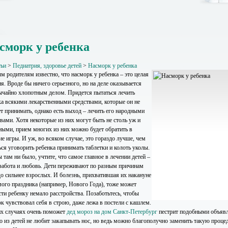
сморк у ребенка
тьи
>
Педиатрия, здоровье детей
>
Насморк у ребенка
 родителям известно, что насморк у ребенка – это целая
я. Вроде бы ничего серьезного, но на деле оказывается
ычайно хлопотным делом. Придется пытаться лечить
ка всякими лекарственными средствами, которые он не
ет принимать, однако есть выход – лечить его народными
вами. Хотя некоторые из них могут быть не столь уж и
ными, прием многих из них можно будет обратить в
е игры. И уж, во всяком случае, это гораздо лучше, чем
ься уговорить ребенка принимать таблетки и колоть уколы.
 там ни было, учтите, что самое главное в лечении детей –
 забота и любовь. Дети переживают по разным причинам
до сильнее взрослых. И болезнь, прихватившая их накануне
ого праздника (например, Нового Года), тоже может
сти ребенку немало расстройства. Позаботьтесь, чтобы
к чувствовал себя в строю, даже лежа в постели с кашлем.
их случаях очень поможет
дед мороз на дом Санкт-Петербург
пестрит подобными объяв
о из детей не любит закапывать нос, но ведь можно благополучно заменить такую процед