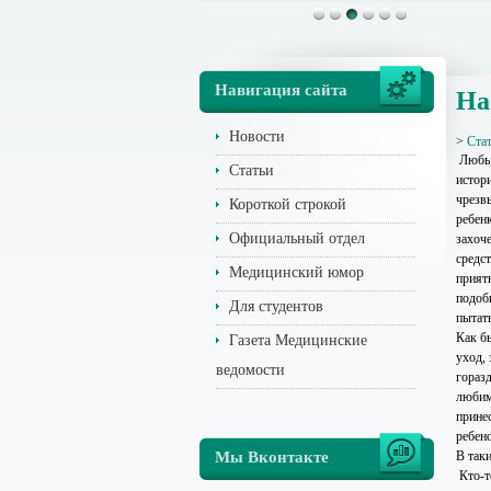
Навигация сайта
На
Новости
>
Ста
Любым
Статьи
истори
чрезв
Короткой строкой
ребен
Официальный отдел
захоч
средст
Медицинский юмор
прият
подоби
Для студентов
пытат
Как бы
Газета Медицинские
уход,
ведомости
гораз
любим
прине
ребено
Мы Вконтакте
В так
Кто-т