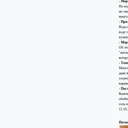
- Мор
Но вед
же за
много
- При
Вода н
воде 
купать
- Мор
Об эт
"апель
которо
- Тем
Многие
даже в
согре
вариа
- Пос
Конечн
обойти
соль 
12.10
Посмо