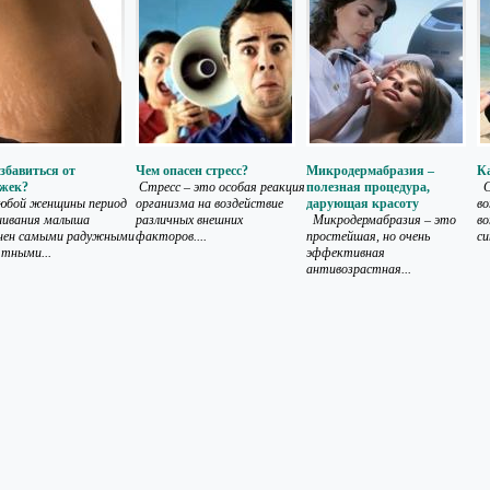
збавиться от
Чем опасен стресс?
Микродермабразия –
Ка
яжек?
Стресс – это особая реакция
полезная процедура,
Ст
юбой женщины период
организма на воздействие
дарующая красоту
во
ивания малыша
различных внешних
Микродермабразия – это
во
нен самыми радужными
факторов....
простейшая, но очень
си
ятными...
эффективная
антивозрастная...