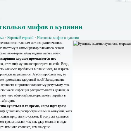
сколько мифов о купании
тьи
>
Короткой строкой
>
Несколько мифов о купании
ие является главным летним развлечением.
о поэтому в самый разгар пляжного сезона
кают некоторые заблуждения на эту тему:
 нырянии хорошо промывается нос
о, этот миф лучше не проверять на себе. Ведь,
сть какие-то проблемы в плане носа, то нырять
рически запрещается. А если проблем нет, то
 же промывать здоровый нос!? Заныривание
 привести к противоположному результату, так
меющаяся инфекция распространится дальше, в
ьтате чего обычный насморк может перейти в
 гайморит.
езно купаться в то время, когда идет гроза
миф довольно распространенный и живучий, хотя
польза вряд ли кто скажет. К тому же купаться
мя грозы опасно, так как удар молнии в воде
ить намного сложнее, чем на суше.