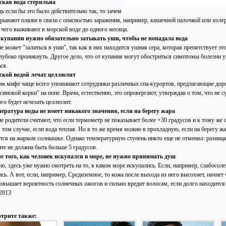
ская вода стерильна
ь если бы это было действительно так, то зачем
крывают пляжи в связи с опасностью заражения, например, кишечной палочкой или холе
 чего выживают в морской воде до одного месяца.
 купании нужно обязательно затыкать уши, чтобы не попадала вода
е может "залиться в уши", так как в них находится ушная сера, которая препятствует эт
глубоко проникнуть. Другое дело, что от купания могут обостриться симптомы болезни у
ся.
ской водой лечат целлюлит
ом мифе чаще всего упоминают сотрудники различных спа-курортов, предлагающие до
синовой корки" на попе. Врачи, естественно, это опровергают, утверждая о том, что не
го будет исчезать целлюлит.
пература воды не имеет никакого значения, если на берегу жара
 родители считают, что если термометр не показывает более +30 градусов и к тому же о
 том случае, если вода теплая. Но в то же время можно в прохладную, если на берегу ж
ется на жарком солнышке. Однако температурную ступень никто еще не отменил: разни
нте не должна быть больше 5 градусов.
ле того, как человек искупался в море, не нужно принимать душ
о, здесь уже нужно смотреть на то, в каком море искупались. Если, например, слабосол
сь. А вот, если, например, Средиземное, то кожа после выхода из него высохнет, начнет 
повышает вероятность солнечных ожогов и сильно вредит волосам, если долго находится 
.2013
трите также: