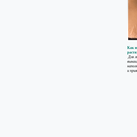
Как и
раст
Для л
вынаш
напол
и при