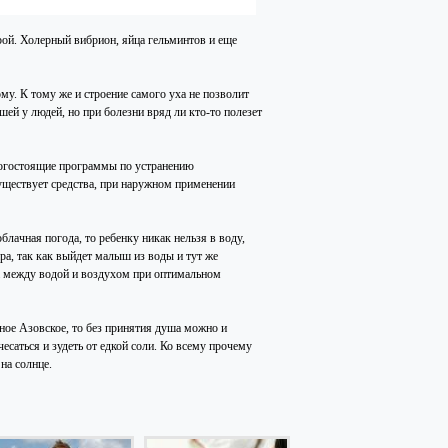
рой. Холерный вибрион, яйца гельминтов и еще
ому. К тому же и строение самого уха не позволит
шей у людей, но при болезни вряд ли кто-то полезет
рогостоящие программы по устранению
 существует средства, при наружном применении
блачная погода, то ребенку никак нельзя в воду,
ара, так как выйдет малыш из воды и тут же
ца между водой и воздухом при оптимальном
еное Азовское, то без принятия душа можно и
чесаться и зудеть от едкой соли. Ко всему прочему
на солнце.