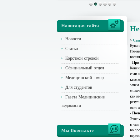
Навигация сайта
Не
Новости
>
Ста
Купан
Статьи
Именн
возни
Короткой строкой
- При
Официальный отдел
Конечн
если е
Медицинский юмор
катего
зачем
Для студентов
может
как и
Газета Медицинские
резул
ведомости
отит и
- Пол
Этот 
в чем 
Мы Вконтакте
во вре
переж