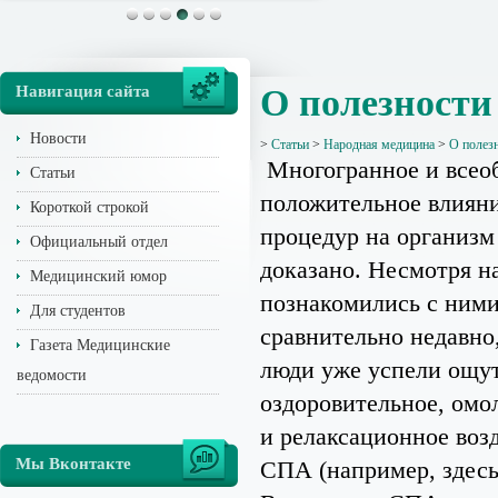
Навигация сайта
О полезност
Новости
>
Статьи
>
Народная медицина
>
О полез
Многогранное и все
Статьи
положительное влиян
Короткой строкой
процедур на организм
Официальный отдел
доказано. Несмотря на
Медицинский юмор
познакомились с ним
Для студентов
сравнительно недавно
Газета Медицинские
люди уже успели ощут
ведомости
оздоровительное, ом
и релаксационное воз
Мы Вконтакте
СПА (например, здес