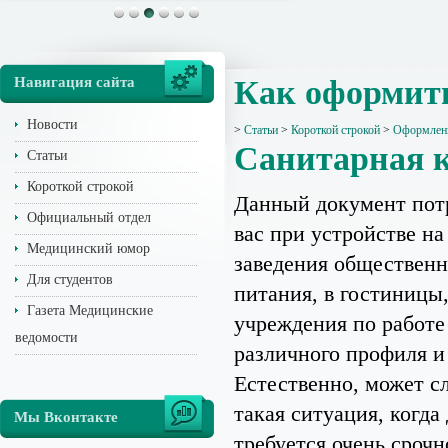
Навигация сайта
Как оформит
Новости
>
Статьи
>
Короткой строкой
>
Оформлени
Санитарная 
Статьи
Короткой строкой
Данный документ пот
Официальный отдел
вас при устройстве на
Медицинский юмор
заведения общественн
Для студентов
питания, в гостиницы,
Газета Медицинские
учреждения по работе
ведомости
различного профиля и 
Естественно, может с
такая ситуация, когда
Мы Вконтакте
требуется очень срочн