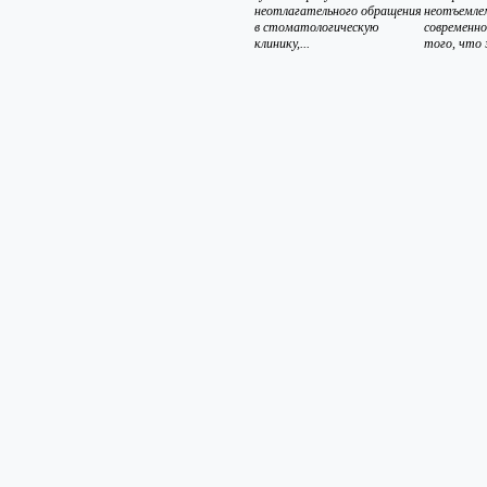
неотлагательного обращения
неотъемле
в стоматологическую
современн
клинику,...
того, что 