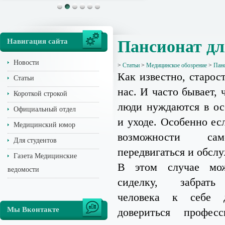
Навигация сайта
Пансионат д
Новости
>
Статьи
>
Медицинское обозрение
>
Панс
Как известно, старос
Статьи
нас. И часто бывает,
Короткой строкой
люди нуждаются в ос
Официальный отдел
и уходе. Особенно ес
Медицинский юмор
возможности само
Для студентов
передвигаться и обслу
Газета Медицинские
В этом случае мо
ведомости
сиделку, забрать
человека к себе 
Мы Вконтакте
довериться профес