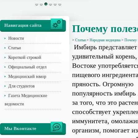
Навигация сайта
Почему полез
Новости
>
Статьи
>
Народная медицина
>
Почему 
Имбирь представляет
Статьи
удивительный корень,
Короткой строкой
Востоке употребляется
Официальный отдел
пищевого ингредиента
Медицинский юмор
пряность. Огромную
Для студентов
популярность имбирь 
Газета Медицинские
за того, что это расте
ведомости
способствует укрепл
иммунитета, омолажи
Мы Вконтакте
организм, помогает и