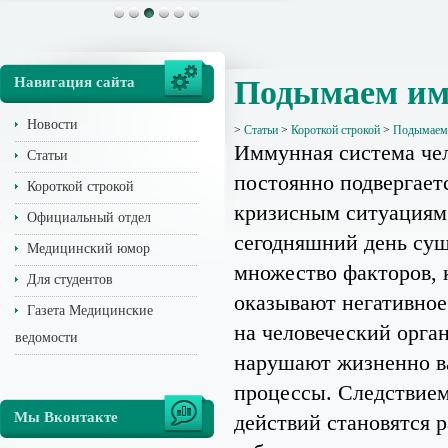
Навигация сайта
Подымаем им
Новости
>
Статьи
>
Короткой строкой
>
Подымаем
Иммунная система че
Статьи
постоянно подвергает
Короткой строкой
кризисным ситуациям
Официальный отдел
сегодняшний день сущ
Медицинский юмор
множество факторов, 
Для студентов
оказывают негативное
Газета Медицинские
на человеческий орга
ведомости
нарушают жизненно 
процессы. Следствием
Мы Вконтакте
действий становятся 