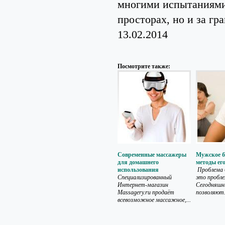
многими испытаниями
просторах, но и за гр
13.02.2014
Посмотрите также:
Современные массажеры
Мужское б
для домашнего
методы ег
использования
Проблема 
Специализированный
это пробле
Интернет-магазин
Сегодняшн
Massagery.ru продаёт
позволяют.
всевозможное массажное,...