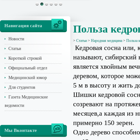
Навигация сайта
Польза кедро
Новости
>
Статьи
>
Народная медицина
>
Польза 
Кедровая сосна или, 
Статьи
называют, сибирский 
Короткой строкой
является хвойным ве
Официальный отдел
деревом, которое мож
Медицинский юмор
5 м в высоту и жить до
Для студентов
Шишки кедровой сос
Газета Медицинские
созревают на протяже
ведомости
месяцев,а каждая из 
примерно 150 зерен.
Мы Вконтакте
Одно дерево способно