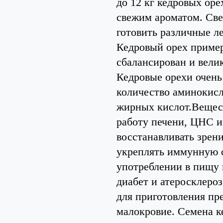
до 12 кг кедровых ор
свежим ароматом. Све
готовить различные ле
Кедровый орех пример
сбалансирован и вели
Кедровые орехи очень
количество аминокис
жирных кислот.Вещест
работу печени, ЦНС и
восстанавливать зрени
укреплять иммунную с
употреблении в пищу 
диабет и атеросклеро
для приготовления пр
малокровие. Семена к