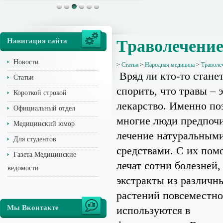
Навигация сайта
Траволечени
Новости
>
Статьи
>
Народная медицина
>
Траволе
Вряд ли кто-то стане
Статьи
спорить, что травы – 
Короткой строкой
лекарство. Именно по
Официальный отдел
многие люди предпоч
Медицинский юмор
лечение натуральным
Для студентов
средствами. С их по
Газета Медицинские
лечат сотни болезней,
ведомости
экстракты из различн
растений повсеместно
Мы Вконтакте
используются в