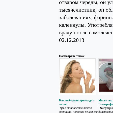
отваром череды, он у
тысячелистник, он о
заболеваниях, фаринг
календулы. Употребля
врачу после самолече
02.12.2013
Посмотрите также:
Как выбирать кремы для
Магнитно-
лица?
томограф
Вряд ли найдется такая
Популярн
женщина, которая не хотела
диагности