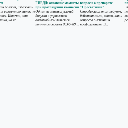
ел
ГИБДД: основные моменты
вопросы о препарате
п
ети болеют, избежать
при прохождении комиссии
"Простатилен"
М
, к сожалению, никак не
Одним из главных условий
Страдающих этим недугом,
по
ится. Конечно, это
допуска к управлению
действительно, много, как и
вс
тно, но не...
автомобилем является
вопросов о лечении и
ре
получение справки 083/У-89....
профилактике. В...