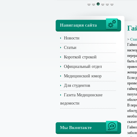
Навигация сайта
Га
Новости
>
Ста
Гаймо
Статьи
насмо
перер
Короткой строкой
быть 
Официальный отдел
приве
женщи
Медицинский юмор
Если р
преим
Для студентов
гаймо
пазух
Газета Медицинские
оболо
ведомости
В пер
обост
необх
сказат
Мы Вконтакте
Гаймо
заболе