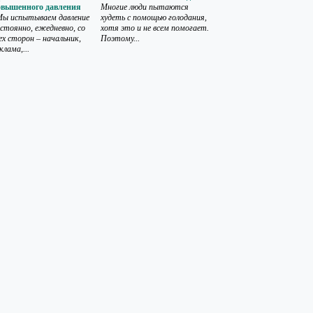
овышенного давления
Многие люди пытаются
ы испытываем давление
худеть с помощью голодания,
стоянно, ежедневно, со
хотя это и не всем помогает.
ех сторон – начальник,
Поэтому...
клама,...