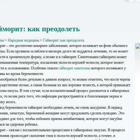
йморит: как преодолеть
тьи
>
Народная медицина
>
Гайморит: как преодолеть
рит – это достаточно коварное заболевание, которое возникает на фоне обычного
рка. Если организм ослаблен и насморк долго не поддается лечению, то он может
асти в хроническую форму, а позже и в гайморит. Симптомами гайморита может
повышенная температура, воспаление полости верхней челюсти, которое может
сти к осложнениям. Особенно опасен
гайморит симптомы
которого возникают у
ны во время беременности.
азобраться более детально в данном вопросе, то можно отметить, что кости черепа
ущественно полые, а самая большая из них верхняя челюсть, к которой примыкает
рова пазуха. В том случае, если воспалительный процесс разовьется в гайморовых
ах, то велик риск того, что инфекция распространится в близлежащие нервы и
чку мозга.
иод беременности гайморит необходимо лечить, но очень аккуратно. В период
рения, зачастую, беременной женщине могут предложить сделать пункцию. Это
одимо для того, чтобы избежать приема антибиотиков, которое могут пагубно
ься на здоровье ребенка.
рит – связан с воспалительными процессами в гайморовых пазухах. В процессе
вания происходит скопление гноя в полости верхней челюсти, а точнее, в