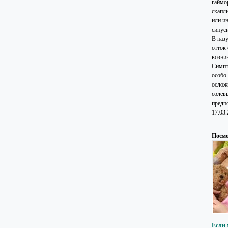
гаймо
скапли
или и
синус
В паз
отток
возни
Симпт
особо
ослож
солев
предп
17.03
Посмо
Если 