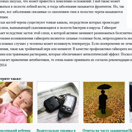
ровых пазухах, что может привести к появлению осложнений. Гной также может
ваться в полости лобной кости, и тогда заболевание называется фронтитом. Но, так
наче, все заболевания связанные со скоплением гноя в полостях черепа называются
итами.
ухах костей черепа существуют тонкие каналы, посредством которых происходит
 слизи, вымывающей скапливающиеся в полости бактерии и вирусы. Гайморит
кает вследствие застоя этой слизи, в которой активно начинают размножаться болезнет
омами возникновения гайморита являются сильные головные боли, непроходимость нос
 сложных случаях у человека может возникнуть температура. Если своевременно не лечи
нения, такие как тройничный нерв или менингит. В качестве профилактики гайморита м
ыми или травяными растворами, которые обеспечивают антисептический эффект. Поскол
олагает применение антибиотиков, то очень важно принимать их согласно рекомендации 
.2014
трите также:
маленький ребенок
Водительская справка в
Ответы на часто задаваемые
П